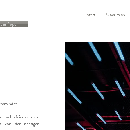
Start
Über mich
zt anfragen!
 verbindet.
hnachtsfeier oder ein
t von der richtigen