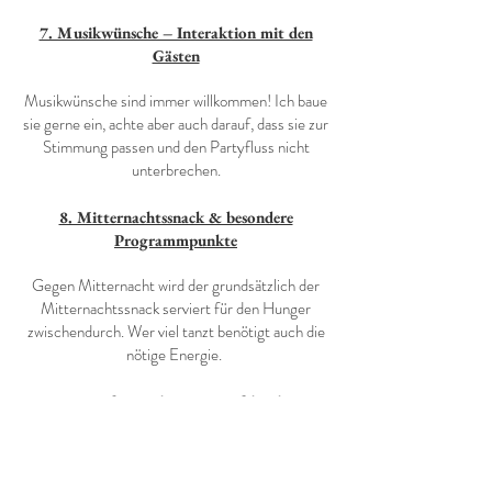
7. Musikwünsche – Interaktion mit den
Gästen
Musikwünsche sind immer willkommen! Ich baue
sie gerne ein, achte aber auch darauf, dass sie zur
Stimmung passen und den Partyfluss nicht
unterbrechen.
8. Mitternachtssnack & besondere
Programmpunkte
Gegen Mitternacht wird der grundsätzlich der
Mitternachtssnack serviert für den Hunger
zwischendurch. Wer viel tanzt benötigt auch die
nötige Energie.
9. Das große Finale – Der perfekte letzte
Tanz
Ein würdiger Abschluss gehört zu jeder Feier.