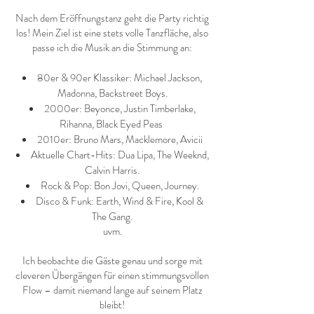
Nach dem Eröffnungstanz geht die Party richtig
los! Mein Ziel ist eine stets volle Tanzfläche, also
passe ich die Musik an die Stimmung an:
80er & 90er Klassiker: Michael Jackson,
Madonna, Backstreet Boys.
2000er: Beyonce, Justin Timberlake,
Rihanna, Black Eyed Peas
2010er: Bruno Mars, Macklemore, Avicii
Aktuelle Chart-Hits: Dua Lipa, The Weeknd,
Calvin Harris.
Rock & Pop: Bon Jovi, Queen, Journey.
Disco & Funk: Earth, Wind & Fire, Kool &
The Gang.
uvm.
Ich beobachte die Gäste genau und sorge mit
cleveren Übergängen für einen stimmungsvollen
Flow – damit niemand lange auf seinem Platz
bleibt!