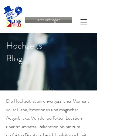
Jetzt anfragen!
Hochzeits
Blog
Die Hochzeit ist ein unvergesslicher Moment
voller Liebe, Emotionen und magischer
Augenblicke. Von der perfekten Location
über traumhafte Dekoration bis hin zum
perfekten Brautkleid – ich begleite euch mit